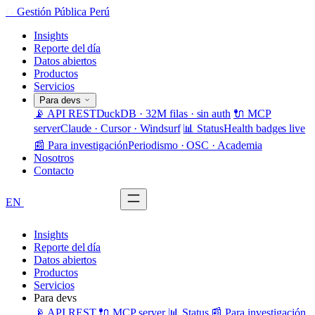
G
Gestión Pública Perú
Insights
Reporte del día
Datos abiertos
Productos
Servicios
Para devs
📡 API REST
DuckDB · 32M filas · sin auth
🔌 MCP
server
Claude · Cursor · Windsurf
📊 Status
Health badges live
📰 Para investigación
Periodismo · OSC · Academia
Nosotros
Contacto
EN
Solicitar demo
Insights
Reporte del día
Datos abiertos
Productos
Servicios
Para devs
📡 API REST
🔌 MCP server
📊 Status
📰 Para investigación