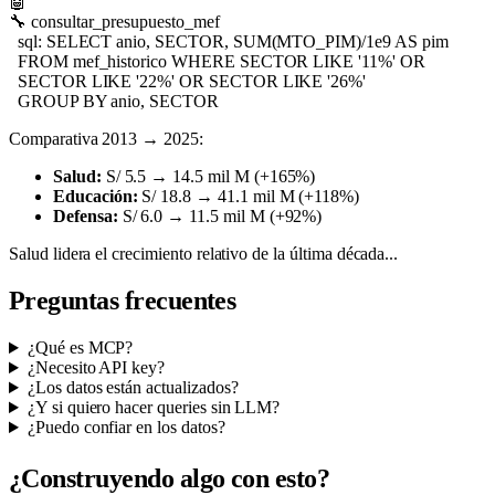
🤖
🔧
consultar_presupuesto_mef
sql: SELECT anio, SECTOR, SUM(MTO_PIM)/1e9 AS pim
FROM mef_historico WHERE SECTOR LIKE '11%' OR
SECTOR LIKE '22%' OR SECTOR LIKE '26%'
GROUP BY anio, SECTOR
Comparativa 2013 → 2025:
Salud:
S/ 5.5 → 14.5 mil M (
+165%
)
Educación:
S/ 18.8 → 41.1 mil M (
+118%
)
Defensa:
S/ 6.0 → 11.5 mil M (
+92%
)
Salud lidera el crecimiento relativo de la última década...
Preguntas frecuentes
¿Qué es MCP?
¿Necesito API key?
¿Los datos están actualizados?
¿Y si quiero hacer queries sin LLM?
¿Puedo confiar en los datos?
¿Construyendo algo con esto?