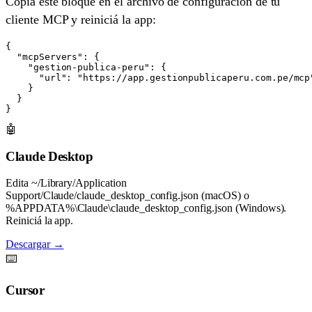
Copiá este bloque en el archivo de configuración de tu
cliente MCP y reiniciá la app:
{

  "mcpServers": {

    "gestion-publica-peru": {

      "url": "https://app.gestionpublicaperu.com.pe/mcp"
    }

  }

}
🤖
Claude Desktop
Edita ~/Library/Application
Support/Claude/claude_desktop_config.json (macOS) o
%APPDATA%\Claude\claude_desktop_config.json (Windows).
Reiniciá la app.
Descargar →
⌨️
Cursor