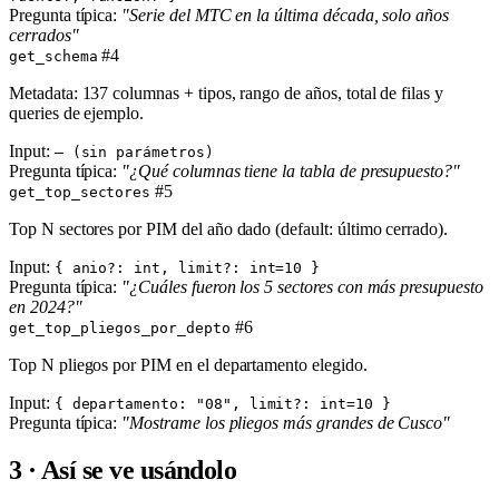
Pregunta típica:
"Serie del MTC en la última década, solo años
cerrados"
#4
get_schema
Metadata: 137 columnas + tipos, rango de años, total de filas y
queries de ejemplo.
Input:
— (sin parámetros)
Pregunta típica:
"¿Qué columnas tiene la tabla de presupuesto?"
#5
get_top_sectores
Top N sectores por PIM del año dado (default: último cerrado).
Input:
{ anio?: int, limit?: int=10 }
Pregunta típica:
"¿Cuáles fueron los 5 sectores con más presupuesto
en 2024?"
#6
get_top_pliegos_por_depto
Top N pliegos por PIM en el departamento elegido.
Input:
{ departamento: "08", limit?: int=10 }
Pregunta típica:
"Mostrame los pliegos más grandes de Cusco"
3 · Así se ve usándolo