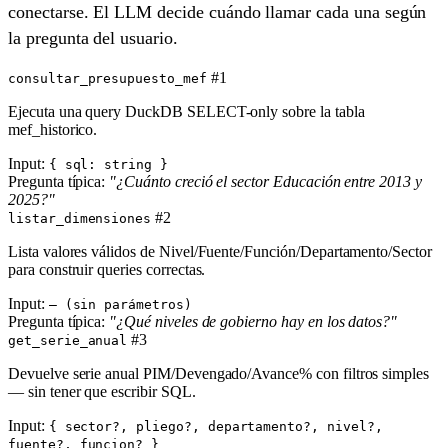
conectarse. El LLM decide cuándo llamar cada una según
la pregunta del usuario.
#1
consultar_presupuesto_mef
Ejecuta una query DuckDB SELECT-only sobre la tabla
mef_historico.
Input:
{ sql: string }
Pregunta típica:
"¿Cuánto creció el sector Educación entre 2013 y
2025?"
#2
listar_dimensiones
Lista valores válidos de Nivel/Fuente/Función/Departamento/Sector
para construir queries correctas.
Input:
— (sin parámetros)
Pregunta típica:
"¿Qué niveles de gobierno hay en los datos?"
#3
get_serie_anual
Devuelve serie anual PIM/Devengado/Avance% con filtros simples
— sin tener que escribir SQL.
Input:
{ sector?, pliego?, departamento?, nivel?,
fuente?, funcion? }