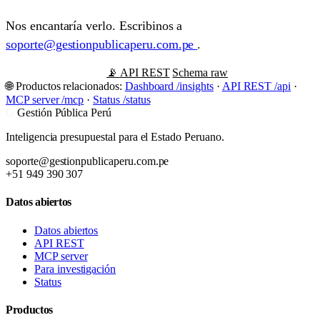
Nos encantaría verlo. Escribinos a
soporte@gestionpublicaperu.com.pe
.
Ver dashboard live →
📡 API REST
Schema raw
🌐 Productos relacionados:
Dashboard /insights
·
API REST /api
·
MCP server /mcp
·
Status /status
G
Gestión Pública Perú
Inteligencia presupuestal para el Estado Peruano.
soporte@gestionpublicaperu.com.pe
+51 949 390 307
Datos abiertos
Datos abiertos
API REST
MCP server
Para investigación
Status
Productos