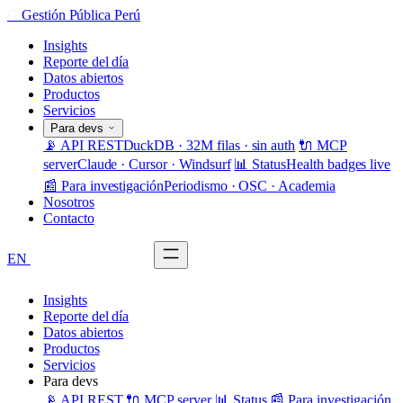
G
Gestión Pública Perú
Insights
Reporte del día
Datos abiertos
Productos
Servicios
Para devs
📡 API REST
DuckDB · 32M filas · sin auth
🔌 MCP
server
Claude · Cursor · Windsurf
📊 Status
Health badges live
📰 Para investigación
Periodismo · OSC · Academia
Nosotros
Contacto
EN
Solicitar demo
Insights
Reporte del día
Datos abiertos
Productos
Servicios
Para devs
📡 API REST
🔌 MCP server
📊 Status
📰 Para investigación